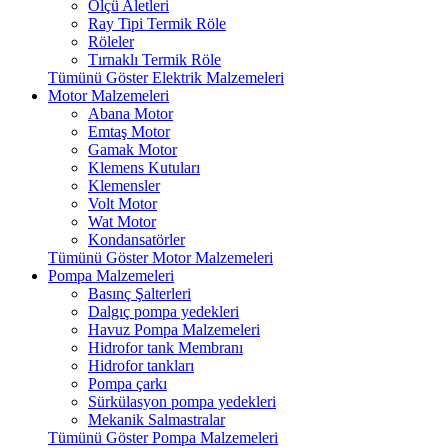
Ölçü Aletleri
Ray Tipi Termik Röle
Röleler
Tırnaklı Termik Röle
Tümünü Göster Elektrik Malzemeleri
Motor Malzemeleri
Abana Motor
Emtaş Motor
Gamak Motor
Klemens Kutuları
Klemensler
Volt Motor
Wat Motor
Kondansatörler
Tümünü Göster Motor Malzemeleri
Pompa Malzemeleri
Basınç Şalterleri
Dalgıç pompa yedekleri
Havuz Pompa Malzemeleri
Hidrofor tank Membranı
Hidrofor tankları
Pompa çarkı
Sürkülasyon pompa yedekleri
Mekanik Salmastralar
Tümünü Göster Pompa Malzemeleri