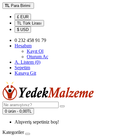
TL
Para Birimi
£ EUR
TL Türk Lirası
$ USD
0 232 458 91 79
Hesabım
Kayıt Ol
Oturum Aç
A. Listem (0)
Sepetim
Kasaya Git
0 ürün - 0,00TL
Alışveriş sepetiniz boş!
Kategoriler