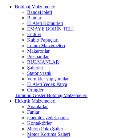
Bobinaj Malzemeleri
Bandaj ipleri
Bantlar
El Aleti Kömürleri
EMAYE BOBİN TELİ
Endüvi
Kablo Papuçları
Lehim Malzemeleri
Makaronlar
Presbantlar
RULMANLAR
Şalterler
Statör-yastık
Vernikler yapıştırcılar
El Aleti Yedek Parça
Oringler
Tümünü Göster Bobinaj Malzemeleri
Elektrik Malzemeleri
Anahtarlar
Fanlar
jeneratör yedek parça
Kontaktörler
Metop Pako Şalter
Motor Koruma Şalteri