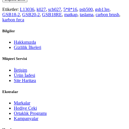
Etiketler:
L13036
,
k027
,
scb027
,
5*8*16
,
psb500
,
gsb13re
,
GSB18-2
,
GSB20-2
,
GSB18RE
,
matkap
,
taslama
,
carbon brush
,
karbon fırca
Bilgiler
Hakkımızda
Gizlilik İlkeleri
Müşteri Servisi
İletişim
Ürün İadesi
Site Haritası
Ekstralar
Markalar
Hediye Çeki
Ortaklık Programı
Kampanyalar