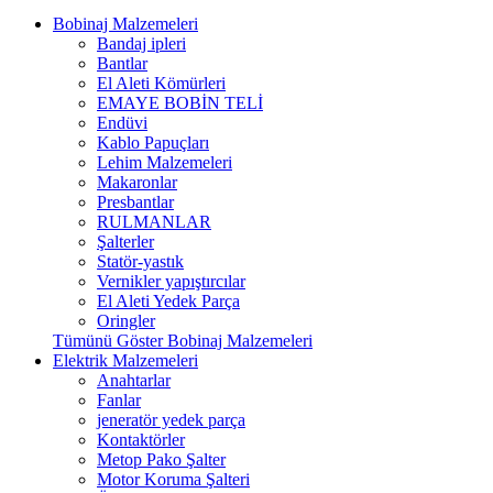
Bobinaj Malzemeleri
Bandaj ipleri
Bantlar
El Aleti Kömürleri
EMAYE BOBİN TELİ
Endüvi
Kablo Papuçları
Lehim Malzemeleri
Makaronlar
Presbantlar
RULMANLAR
Şalterler
Statör-yastık
Vernikler yapıştırcılar
El Aleti Yedek Parça
Oringler
Tümünü Göster Bobinaj Malzemeleri
Elektrik Malzemeleri
Anahtarlar
Fanlar
jeneratör yedek parça
Kontaktörler
Metop Pako Şalter
Motor Koruma Şalteri