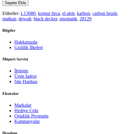
Sepete Ekle
Etiketler:
L13080
,
komur fırca
,
el aleti
,
karbon
,
carbon brush
,
matkap
,
dewalt
,
black decker
,
pnomatik
,
28129
Bilgiler
Hakkımızda
Gizlilik İlkeleri
Müşteri Servisi
İletişim
Ürün İadesi
Site Haritası
Ekstralar
Markalar
Hediye Çeki
Ortaklık Programı
Kampanyalar
Hesabım