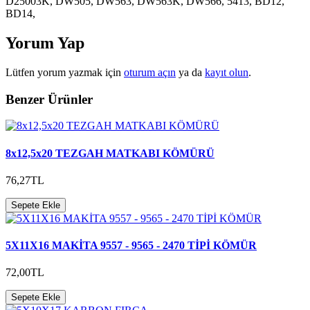
D25003K, DW505, DW563, DW563K, DW566, 5413, BD12,
BD14,
Yorum Yap
Lütfen yorum yazmak için
oturum açın
ya da
kayıt olun
.
Benzer Ürünler
8x12,5x20 TEZGAH MATKABI KÖMÜRÜ
76,27TL
Sepete Ekle
5X11X16 MAKİTA 9557 - 9565 - 2470 TİPİ KÖMÜR
72,00TL
Sepete Ekle