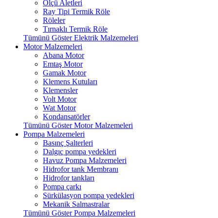
Ölçü Aletleri
Ray Tipi Termik Röle
Röleler
Tırnaklı Termik Röle
Tümünü Göster Elektrik Malzemeleri
Motor Malzemeleri
Abana Motor
Emtaş Motor
Gamak Motor
Klemens Kutuları
Klemensler
Volt Motor
Wat Motor
Kondansatörler
Tümünü Göster Motor Malzemeleri
Pompa Malzemeleri
Basınç Şalterleri
Dalgıç pompa yedekleri
Havuz Pompa Malzemeleri
Hidrofor tank Membranı
Hidrofor tankları
Pompa çarkı
Sürkülasyon pompa yedekleri
Mekanik Salmastralar
Tümünü Göster Pompa Malzemeleri