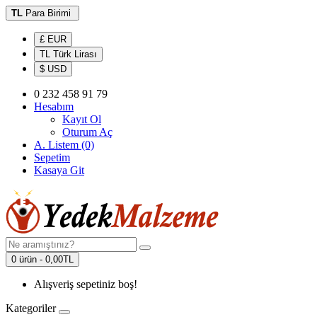
TL
Para Birimi
£ EUR
TL Türk Lirası
$ USD
0 232 458 91 79
Hesabım
Kayıt Ol
Oturum Aç
A. Listem (0)
Sepetim
Kasaya Git
0 ürün - 0,00TL
Alışveriş sepetiniz boş!
Kategoriler