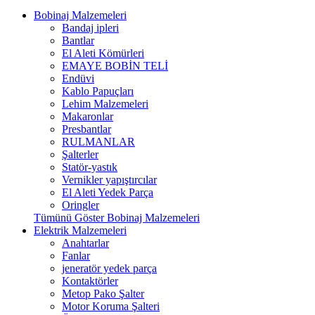
Bobinaj Malzemeleri
Bandaj ipleri
Bantlar
El Aleti Kömürleri
EMAYE BOBİN TELİ
Endüvi
Kablo Papuçları
Lehim Malzemeleri
Makaronlar
Presbantlar
RULMANLAR
Şalterler
Statör-yastık
Vernikler yapıştırcılar
El Aleti Yedek Parça
Oringler
Tümünü Göster Bobinaj Malzemeleri
Elektrik Malzemeleri
Anahtarlar
Fanlar
jeneratör yedek parça
Kontaktörler
Metop Pako Şalter
Motor Koruma Şalteri