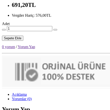
691,20TL
Vergiler Hariç: 576,00TL
Adet
Sepete Ekle
0 yorum
/
Yorum Yap
Açıklama
Yorumlar (0)
Yorum Yap