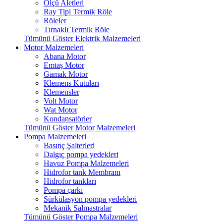
Ölçü Aletleri
Ray Tipi Termik Röle
Röleler
Tırnaklı Termik Röle
Tümünü Göster Elektrik Malzemeleri
Motor Malzemeleri
Abana Motor
Emtaş Motor
Gamak Motor
Klemens Kutuları
Klemensler
Volt Motor
Wat Motor
Kondansatörler
Tümünü Göster Motor Malzemeleri
Pompa Malzemeleri
Basınç Şalterleri
Dalgıç pompa yedekleri
Havuz Pompa Malzemeleri
Hidrofor tank Membranı
Hidrofor tankları
Pompa çarkı
Sürkülasyon pompa yedekleri
Mekanik Salmastralar
Tümünü Göster Pompa Malzemeleri