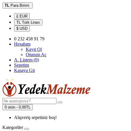
TL
Para Birimi
£ EUR
TL Türk Lirası
$ USD
0 232 458 91 79
Hesabım
Kayıt Ol
Oturum Aç
A. Listem (0)
Sepetim
Kasaya Git
0 ürün - 0,00TL
Alışveriş sepetiniz boş!
Kategoriler